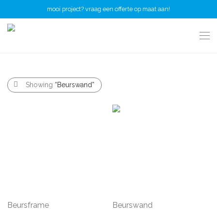
mooi project? vraag een offerte op maat aan!
Showing
“Beurswand”
Beursframe
Beurswand