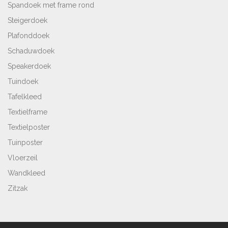
Spandoek met frame rond
Steigerdoek
Plafonddoek
Schaduwdoek
Speakerdoek
Tuindoek
Tafelkleed
Textielframe
Textielposter
Tuinposter
Vloerzeil
Wandkleed
Zitzak