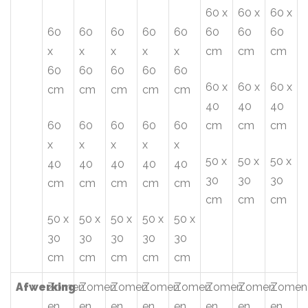
60 x
60 x
60 x
60
60
60
60
60
60
60
60
x
x
x
x
x
cm
cm
cm
60
60
60
60
60
60 x
60 x
60 x
cm
cm
cm
cm
cm
40
40
40
60
60
60
60
60
cm
cm
cm
x
x
x
x
x
50 x
50 x
50 x
40
40
40
40
40
30
30
30
cm
cm
cm
cm
cm
cm
cm
cm
50 x
50 x
50 x
50 x
50 x
30
30
30
30
30
cm
cm
cm
cm
cm
Afwerking
Zomen
Zomen
Zomen
Zomen
Zomen
Zomen
Zomen
Zomen
en
en
en
en
en
en
en
en