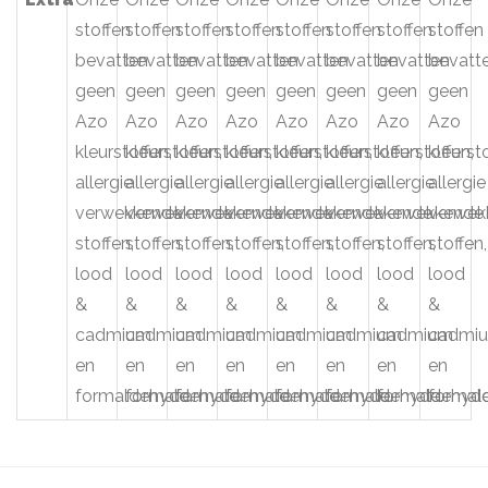
stoffen
stoffen
stoffen
stoffen
stoffen
stoffen
stoffen
stoffen
bevatten
bevatten
bevatten
bevatten
bevatten
bevatten
bevatten
bevatt
geen
geen
geen
geen
geen
geen
geen
geen
Azo
Azo
Azo
Azo
Azo
Azo
Azo
Azo
kleurstoffen,
kleurstoffen,
kleurstoffen,
kleurstoffen,
kleurstoffen,
kleurstoffen,
kleurstoffen,
kleursto
allergie
allergie
allergie
allergie
allergie
allergie
allergie
allergie
verwekkende
verwekkende
verwekkende
verwekkende
verwekkende
verwekkende
verwekkende
verwek
stoffen,
stoffen,
stoffen,
stoffen,
stoffen,
stoffen,
stoffen,
stoffen,
lood
lood
lood
lood
lood
lood
lood
lood
&
&
&
&
&
&
&
&
cadmium
cadmium
cadmium
cadmium
cadmium
cadmium
cadmium
cadmi
en
en
en
en
en
en
en
en
formaldehyde.
formaldehyde.
formaldehyde.
formaldehyde.
formaldehyde.
formaldehyde.
formaldehyde
formal