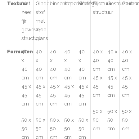
Textuur
Mat,
Gladde
Linnenlook
Keperbinding
Weefstructuur
Fijne
Gestructuree
Gestru
zeer
stof
structuur
fijn
met
geweven
zijde
structuur
glans
Formaten
40
40
40
40
40
40 x
40 x
40 x
x
x
x
x
x
40
40
40
40
40
40
40
40
cm
cm
cm
cm
cm
cm
cm
cm
45 x
45 x
45 x
45 x
45 x
45 x
45 x
45 x
45
45
45
45
45
45
45
45
cm
cm
cm
cm
cm
cm
cm
cm
50 x
50 x
50 x
50 x
50 x
50 x
50 x
50 x
50
50
50
50
50
50
50
50
cm
cm
cm
cm
cm
cm
cm
cm