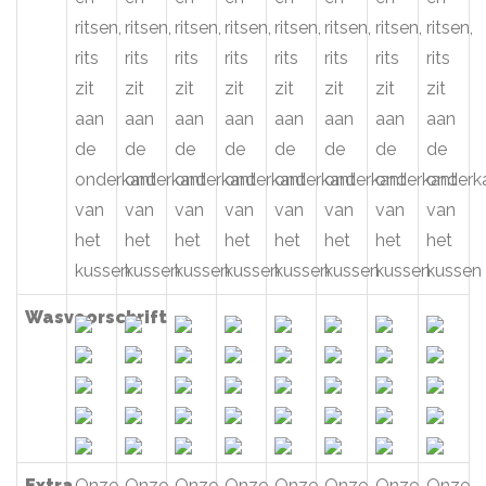
ritsen,
ritsen,
ritsen,
ritsen,
ritsen,
ritsen,
ritsen,
ritsen,
rits
rits
rits
rits
rits
rits
rits
rits
zit
zit
zit
zit
zit
zit
zit
zit
aan
aan
aan
aan
aan
aan
aan
aan
de
de
de
de
de
de
de
de
onderkant
onderkant
onderkant
onderkant
onderkant
onderkant
onderkant
onderk
van
van
van
van
van
van
van
van
het
het
het
het
het
het
het
het
kussen
kussen
kussen
kussen
kussen
kussen
kussen
kussen
Wasvoorschrift
Extra
Onze
Onze
Onze
Onze
Onze
Onze
Onze
Onze